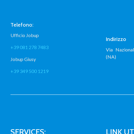
Telefono:
Ufficio Jobup
Indirizzo
+39 081 278 7483
Via Naziona
(NA)
Jobup Giusy
+39 349 500 1219
SERVICES:
LINK UTI