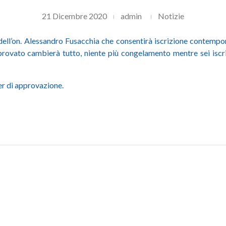
21 Dicembre 2020
admin
Notizie
ll’on. Alessandro Fusacchia che consentirà iscrizione contempor
vato cambierà tutto, niente più congelamento mentre sei iscrit
er di approvazione.