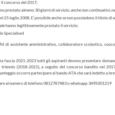
 il concorso del 2017;
o prestato almeno 30 giorni di servizio, anche non continuativi, 
del 25 luglio 2008. E’ possibile anche se non possiedono il titolo di
uale hanno legittimamente prestato il servizio;
llo Specialised
ofili di assistente amministrativo, collaboratore scolastico, cuoc
terza fascia 2021-2023 tutti gli aspiranti devono presentare doman
e triennio (2018-2021), a seguito del concorso bandito nel 2017. 
punteggio occorre partecipare al bando ATA che sarà indetto a bre
ntattare al numero di telefono 0812787483 o whatsapp 3495001219