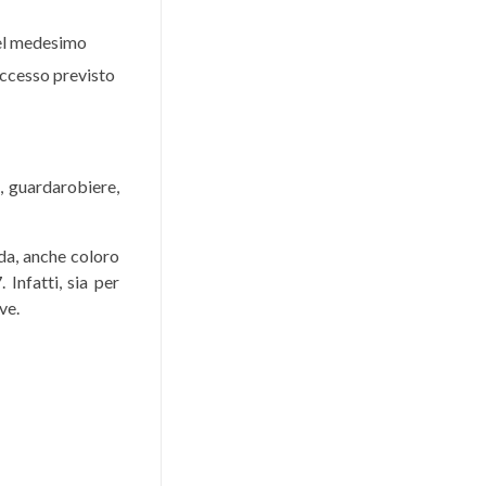
nel medesimo
 accesso previsto
o, guardarobiere,
da, anche coloro
Infatti, sia per
ve.