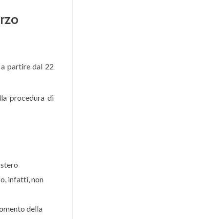
arzo
a partire dal 22
ella procedura di
istero
, infatti, non
 momento della