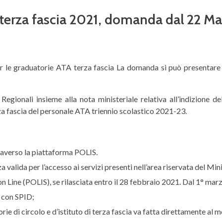
terza fascia 2021, domanda dal 22 M
per le graduatorie ATA terza fascia La domanda si può presentare 
Regionali insieme alla nota ministeriale relativa all’indizione d
rza fascia del personale ATA triennio scolastico 2021-23.
raverso la piattaforma POLIS.
 valida per l’accesso ai servizi presenti nell’area riservata del Min
 on Line (POLIS), se rilasciata entro il 28 febbraio 2021. Dal 1° marzo
o con SPID;
torie di circolo e d’istituto di terza fascia va fatta direttamente al