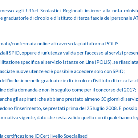
esso agli Uffici Scolastici Regionali insieme alla nota minister
graduatorie di circolo e d’istituto di terza fascia del personale 
nata/confermata online attraverso la piattaforma POLIS.
ali SPID, oppure di un’utenza valida per l’accesso ai servizi present
ilitazione specifica al servizio Istanze on Line (POLIS), se rilasciat
ilasciate nuove utenze ed è possibile accedere solo con SPID;
i dell’inclusione nelle graduatorie di circolo e d’istituto di terza fas
ne della domanda e non in seguito come per il concorso del 2017;
he gli aspiranti che abbiano prestato almeno 30 giorni di servizio
edono l’inserimento, se prestati prima del 25 luglio 2008. E’ possib
normativa vigente, dato che resta valido quello con il quale hanno l
a certificazione IDCert livello Specialised